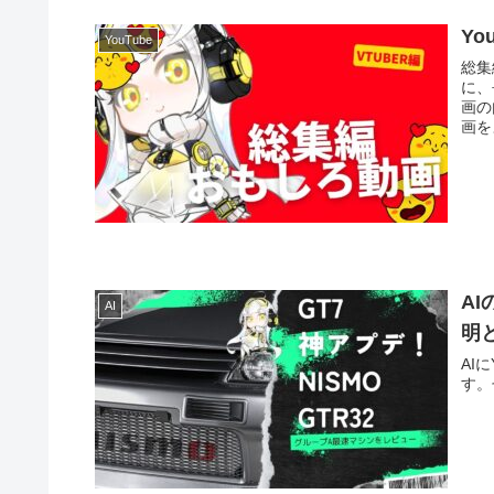
Y
YouTube
総集
に、
画の
画を
AI
AI
明
AI
す。