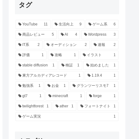
タグ
YouTube
11
生活向上
9
ゲーム系
6
商品レビュー
5
AI
4
Wordpress
3
IT系
2
オーディション
2
速報
2
評価
1
攻略
1
イラスト
1
stable diffusion
1
検証
1
始めました
1
東方アルカディアレコード
1
1.19.4
1
勉強系
1
お金
1
グランツーリスモ7
1
gt7
1
minecraft
1
forge
1
twilightforest
1
ather
1
フォートナイト
1
ゲーム実況
1