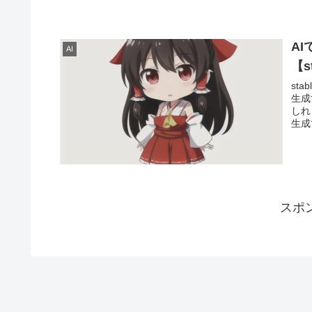
A
AI
【st
st
生成
しれ
生成
スポ