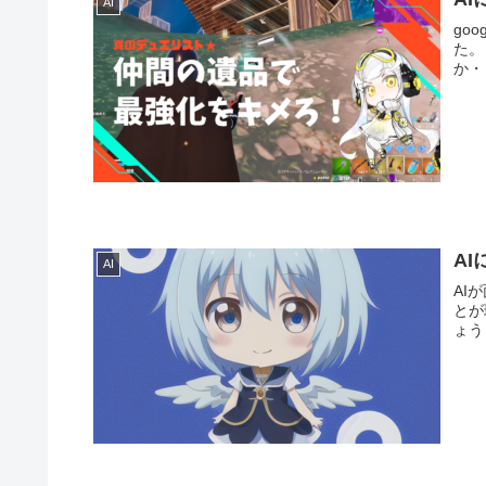
AI
go
た。
か・
A
AI
AI
とが
ょう