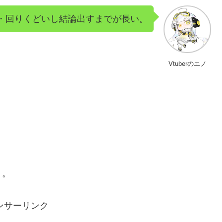
・回りくどいし結論出すまでが長い。
Vtuberのエノ
う。
ンサーリンク