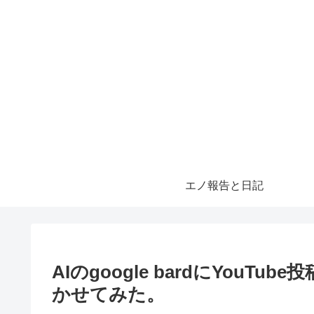
エノ報告と日記
AIのgoogle bardにYou
かせてみた。