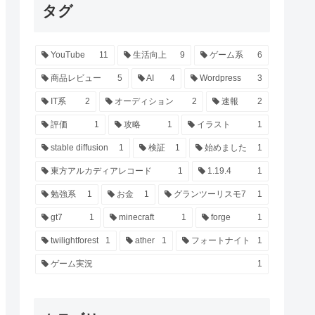
タグ
YouTube
11
生活向上
9
ゲーム系
6
商品レビュー
5
AI
4
Wordpress
3
IT系
2
オーディション
2
速報
2
評価
1
攻略
1
イラスト
1
stable diffusion
1
検証
1
始めました
1
東方アルカディアレコード
1
1.19.4
1
勉強系
1
お金
1
グランツーリスモ7
1
gt7
1
minecraft
1
forge
1
twilightforest
1
ather
1
フォートナイト
1
ゲーム実況
1